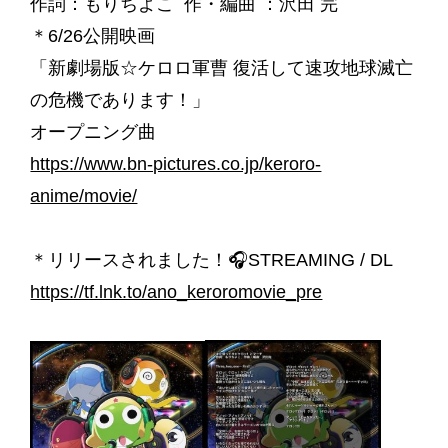
作詞：もりちよこ 作・編曲 ：沢田 完
＊6/26公開映画
「新劇場版☆ケロロ軍曹 復活して速攻地球滅亡
の危機であります！」
オープニング曲
https://www.bn-pictures.co.jp/keroro-
anime/movie/
＊リリースされました！🎧STREAMING / DL
https://tf.lnk.to/ano_keroromovie_pre