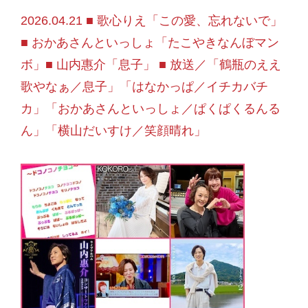
2026.04.21 ■ 歌心りえ「この愛、忘れないで」
■ おかあさんといっしょ「たこやきなんぼマン
ボ」■ 山内惠介「息子」 ■ 放送／「鶴瓶のええ
歌やなぁ／息子」「はなかっぱ／イチカバチ
カ」「おかあさんといっしょ／ぱくぱくるんる
ん」「横山だいすけ／笑顔晴れ」