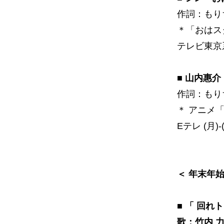
作詞：もり
＊「おはス
テレビ東京系 (
■ 山内惠介
作詞：もり
＊ アニメ
Eテレ (月)-(
＜ 年末年
■ 「 回れ
歌：竹内 