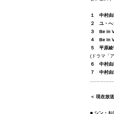
１ 中村由利
２ ユ・へ
３ Be i
４ Be i
５ 平原綾香
(ドラマ「
６ 中村由
７ 中村由
……………
＜ 現在放
■ シン・お