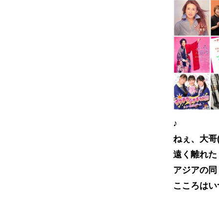
♪
ねぇ、大哥
遠く離れた
アジアの同
こころはい