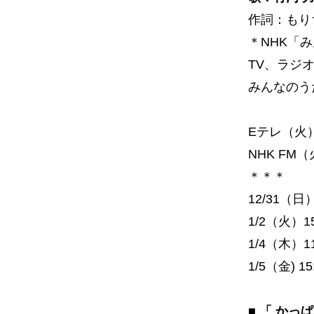
作詞：もり
＊NHK「
TV、ラジ
みんなのう
Eテレ（火）6
NHK FM（
＊＊＊
12/31（日）
1/2（火）15
1/4（木）11
1/5（金) 15
■ 「 か