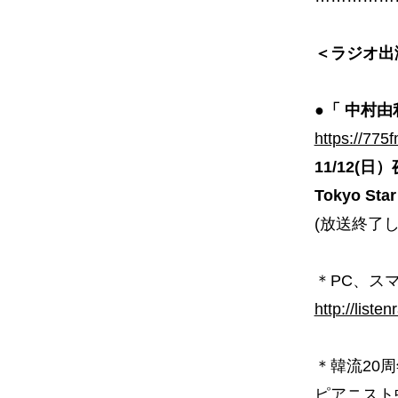
＜ラジオ出
●「 中村
https://775
11/12(日）夜
Tokyo Star
(放送終了
＊PC、スマホ
http://listen
＊韓流20
ピアニスト