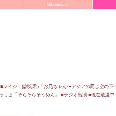
Discography
1.10 ■レイジュ(謝宛君)「お兄ちゃん〜アジアの同じ空の下
っしょ「そらそらそうめん」 ■ラジオ出演 ■現在放送中