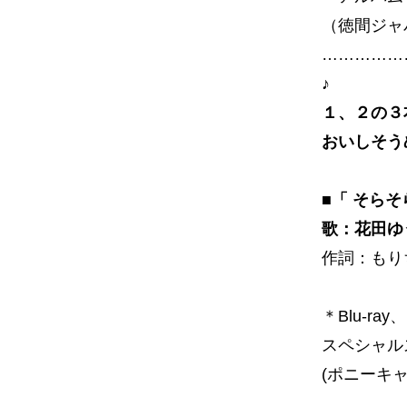
（徳間ジャ
……………
♪
１、２の３
おいしそう
■「 そらそ
歌：花田ゆ
作詞：もり
＊Blu-r
スペシャル
(ポニーキャ
……………