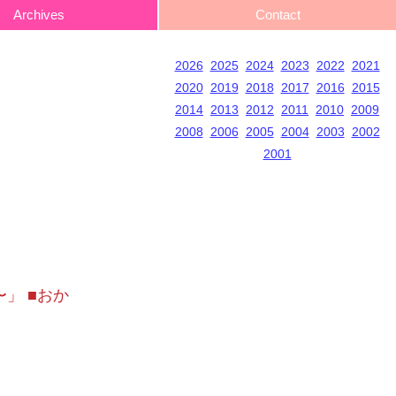
Archives
Contact
2026
2025
2024
2023
2022
2021
2020
2019
2018
2017
2016
2015
2014
2013
2012
2011
2010
2009
2008
2006
2005
2004
2003
2002
2001
〜」 ■おか