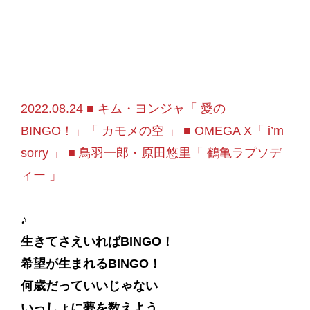
2022.08.24 ■ キム・ヨンジャ「 愛の
BINGO！」「 カモメの空 」 ■ OMEGA X「 i’m
sorry 」 ■ 鳥羽一郎・原田悠里「 鶴亀ラプソデ
ィー 」
♪
生きてさえいればBINGO！
希望が生まれるBINGO！
何歳だっていいじゃない
いっしょに夢を数えよう