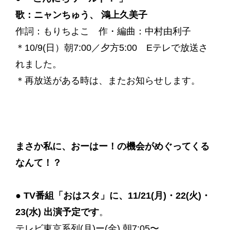
歌：ニャンちゅう、 鴻上久美子
作詞：もりちよこ 作・編曲：中村由利子
＊10/9(日）朝7:00／夕方5:00 Eテレで放送さ
れました。
＊再放送がある時は、またお知らせします。
まさか私に、おーはー！の機会がめぐってくる
なんて！？
● TV番組「おはスタ」に、11/21(月)・22(火)・
23(水) 出演予定です
。
テレビ東京系列(月)ー(金) 朝7:05〜