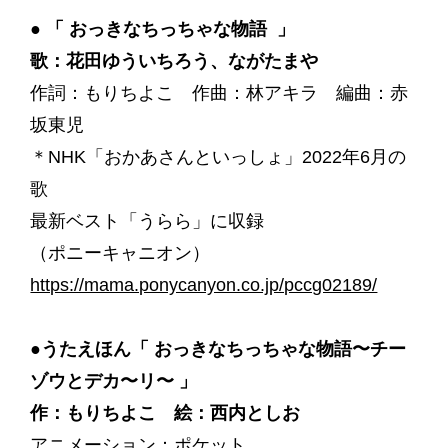
● 「 おっきなちっちゃな物語 」
歌：花田ゆういちろう、ながたまや
作詞：もりちよこ 作曲：林アキラ 編曲：赤
坂東児
＊NHK「おかあさんといっしょ」2022年6月の
歌
最新ベスト「うらら」に収録
（ポニーキャニオン）
https://mama.ponycanyon.co.jp/pccg02189/
●うたえほん「 おっきなちっちゃな物語〜チー
ゾウとデカ〜リ〜 」
作：もりちよこ 絵：西内としお
アニメーション：ポケット