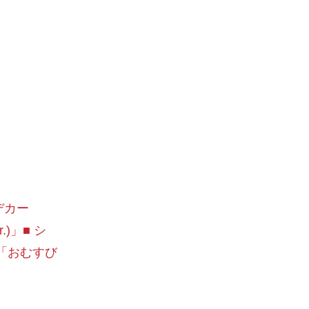
デカー
)」■ シ
！「おむすび