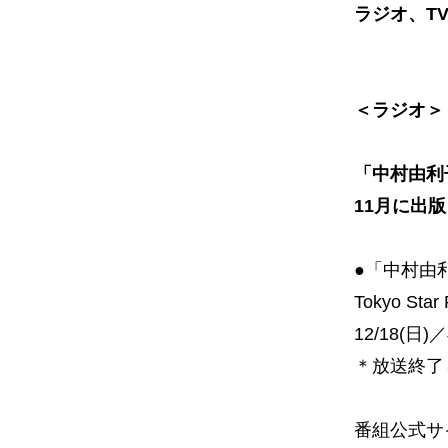
ラジオ、T
＜ラジオ＞
「中村由利
11月に出
●「中村由
Tokyo St
12/18(日)
＊放送終了
番組公式サ