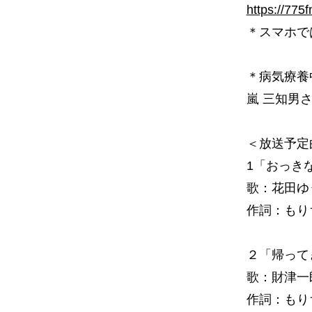
https://775
＊スマホでは
＊病気療養
嵐 三知男
＜放送予定
1「おっき
歌：花田ゆ
作詞：もり
２「帰って
歌：財津一郎
作詞：もり