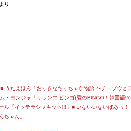
より
1.27 ■ うたえほん「おっきなちっちゃな物語 〜チーゾウと
キム・ヨンジャ「サランエ ビンゴ(愛のBINGO！韓国語ver.
ール「イッテラシャキット!!!」■ いないいないばあっ
んちゃん」