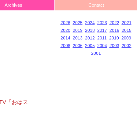
Archives
Contact
2026
2025
2024
2023
2022
2021
2020
2019
2018
2017
2016
2015
2014
2013
2012
2011
2010
2009
2008
2006
2005
2004
2003
2002
2001
 TV「おはス