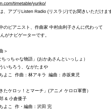
fm.com/timetable/yuriko/
、アプリListen Radio (リスラジ)でお聞きいただけま
中のピアニスト、作曲家 中村由利子さんに代わって
さんがナビゲーターです。
曲＞
なちっちゃな物語」(おかあさんといっしょ）
ういちろう、ながたまや
ちよこ 作曲：林アキラ 編曲：赤坂東児
きたケロッ！とマーチ」(アニメ ケロロ軍曹）
 & 小倉優子
ちよこ 作・編曲：沢田 完