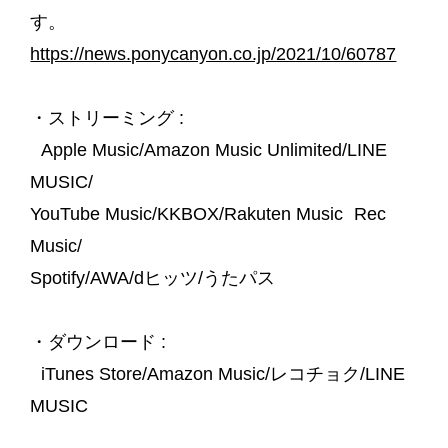
す。
https://news.ponycanyon.co.jp/2021/10/60787
・ストリーミング :
Apple Music/Amazon Music Unlimited/LINE
MUSIC/
YouTube Music/KKBOX/Rakuten Music Rec
Music/
Spotify/AWA/dヒッツ/うたパス
・ダウンロード :
iTunes Store/Amazon Music/レコチョク/LINE
MUSIC