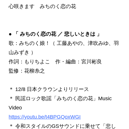
心咲きます みちのく恋の花
●
「 みちのく恋の花 ／ 悲しいときは 」
歌：みちのく娘！（ 工藤あやの、津吹みゆ、羽
山みずき ）
作詞：もりちよこ 作・編曲：宮川彬良
監修：花柳糸之
＊ 12/8 日本クラウンよりリリース
＊ 民謡ロック歌謡「みちのく恋の花」Music
Video
https://youtu.be/t4BPGQoxWGI
＊ 令和スタイルのGSサウンドに乗せて「悲し