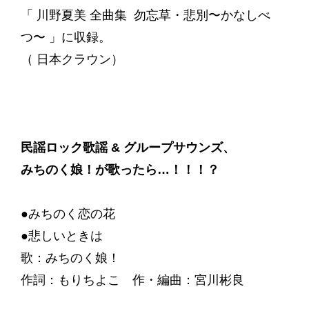
「 川野夏美 全曲集 勿忘草・悲別〜かなしべ
つ〜 」に収録。
（ 日本クラウン）
民謡ロック歌謡 & グループサウンズ、
みちのく娘！が歌ったら…！！！？
●みちのく恋の花
●悲しいときは
歌：みちのく娘！
作詞：もりちよこ 作・編曲：宮川彬良