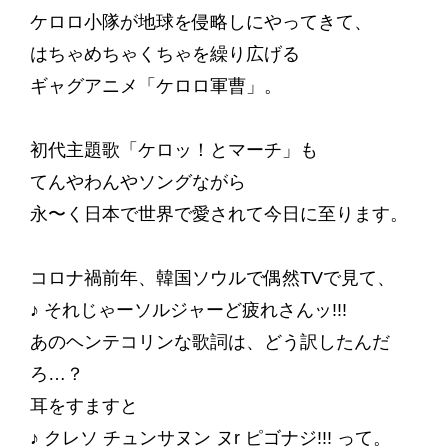
ケロロ小隊が地球を侵略しにやってきて、
はちゃめちゃくちゃを繰り広げる
ギャグアニメ「ケロロ軍曹」。
初代主題歌「ケロッ！とマーチ」も
てんやわんやソングながら
永〜く日本で世界で愛されて今日に至ります。
コロナ禍前年、韓国ソウルで偶然TVで見て、
♪ それじゃーソルジャーど疲れさんッ!!!
あのヘンテコリンな歌詞は、どう訳したんだ
ろ…？
耳をすますと
♪ クレソ チュンサヌン ヌr ピゴナジ!!! って。