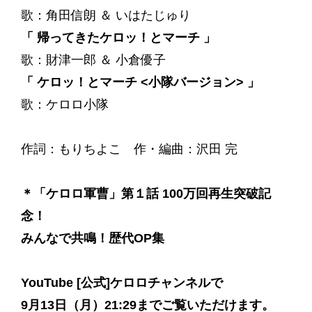
歌：角田信朗 ＆ いはたじゅり
「 帰ってきたケロッ！とマーチ 」
歌：財津一郎 ＆ 小倉優子
「 ケロッ！とマーチ <小隊バージョン> 」
歌：ケロロ小隊
作詞：もりちよこ 作・編曲：沢田 完
＊
「ケロロ軍曹」第１話 100万回再生突破記
念！
みんなで共鳴！歴代OP集
YouTube [公式]ケロロチャンネル
で
9月13日（月）21:29までご覧いただけます。