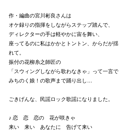
作・編曲の宮川彬良さんは
オケ録りの指揮をしながらステップ踏んで、
ディレクターの手は軽やかに宙を舞い、
座ってるのに私はかかとトントン、からだが揺
れて。
振付の花柳糸之師匠の
「スウィングしながら歌わなきゃ」って一言で
みちのく娘！の歌声まで踊り出し…
ごきげんな、民謡ロック歌謡になりました。
♪ 恋 恋 恋の 花が咲きゃ
来い 来い あなたに 告げて来い