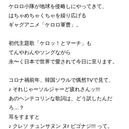
ケロロ小隊が地球を侵略しにやってきて、
はちゃめちゃくちゃを繰り広げる
ギャグアニメ「ケロロ軍曹」。
初代主題歌「ケロッ！とマーチ」も
てんやわんやソングながら
永〜く日本で世界で愛されて今日に至ります。
コロナ禍前年、韓国ソウルで偶然TVで見て、
♪ それじゃーソルジャーど疲れさんッ!!!
あのヘンテコリンな歌詞は、どう訳したんだ
ろ…？
耳をすますと
♪ クレソ チュンサヌン ヌr ピゴナジ!!! って。