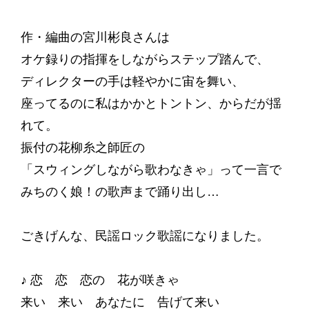
作・編曲の宮川彬良さんは
オケ録りの指揮をしながらステップ踏んで、
ディレクターの手は軽やかに宙を舞い、
座ってるのに私はかかとトントン、からだが揺
れて。
振付の花柳糸之師匠の
「スウィングしながら歌わなきゃ」って一言で
みちのく娘！の歌声まで踊り出し…
ごきげんな、民謡ロック歌謡になりました。
♪ 恋 恋 恋の 花が咲きゃ
来い 来い あなたに 告げて来い