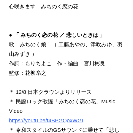
心咲きます みちのく恋の花
●
「 みちのく恋の花 ／ 悲しいときは 」
歌：みちのく娘！（ 工藤あやの、津吹みゆ、羽
山みずき ）
作詞：もりちよこ 作・編曲：宮川彬良
監修：花柳糸之
＊ 12/8 日本クラウンよりリリース
＊ 民謡ロック歌謡「みちのく恋の花」Music
Video
https://youtu.be/t4BPGQoxWGI
＊ 令和スタイルのGSサウンドに乗せて「悲し