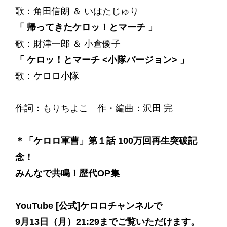
歌：角田信朗 ＆ いはたじゅり
「 帰ってきたケロッ！とマーチ 」
歌：財津一郎 ＆ 小倉優子
「 ケロッ！とマーチ <小隊バージョン> 」
歌：ケロロ小隊
作詞：もりちよこ 作・編曲：沢田 完
＊
「ケロロ軍曹」第１話 100万回再生突破記
念！
みんなで共鳴！歴代OP集
YouTube [公式]ケロロチャンネル
で
9月13日（月）21:29までご覧いただけます。