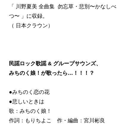
「 川野夏美 全曲集 勿忘草・悲別〜かなしべ
つ〜 」に収録。
（ 日本クラウン）
民謡ロック歌謡 & グループサウンズ、
みちのく娘！が歌ったら…！！！？
●みちのく恋の花
●悲しいときは
歌：みちのく娘！
作詞：もりちよこ 作・編曲：宮川彬良