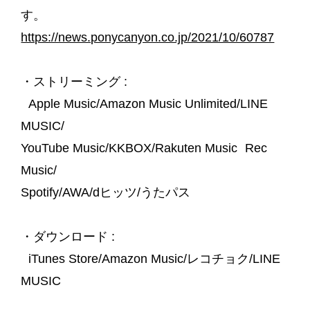
す。
https://news.ponycanyon.co.jp/2021/10/60787
・ストリーミング :
Apple Music/Amazon Music Unlimited/LINE
MUSIC/
YouTube Music/KKBOX/Rakuten Music Rec
Music/
Spotify/AWA/dヒッツ/うたパス
・ダウンロード :
iTunes Store/Amazon Music/レコチョク/LINE
MUSIC