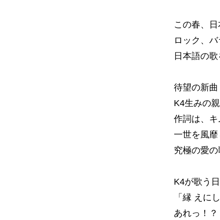
この春、日本
ロック、バ
日本語の歌
待望の新曲
K4生みの
作詞は、キ
一世を風靡
究極の愛の
K4が歌う
「縁 えに
あれっ！？