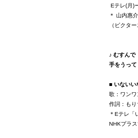
Eテレ(月)ー(
＊ 山内惠介
（ビクター
♪ むすん
手をうって
■ いない
歌：ワンワ
作詞：もり
＊Eテレ「い
NHKプラス