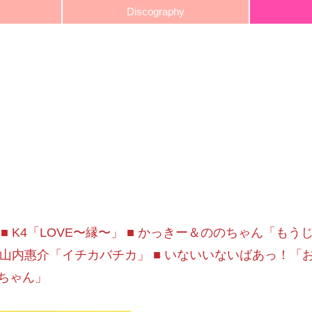
Discography
2.13 ■ K4「LOVE〜縁〜」 ■ かっきー＆ののちゃん「も
■ 山内惠介「イチカバチカ」 ■ いないいないばあっ！「
ちゃん」