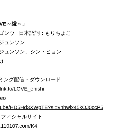
LOVE～縁～」
ゴンウ 日本語詞：もりちよこ
ジュンソン
ジュンソン、シン・ヒョン
c)
ーミング配信・ダウンロード
.lnk.to/LOVE_enishi
deo
utu.be/HD5Hd3XWpTE?si=vnhwlx45kOJ0ccP5
本オフィシャルサイト
w.110107.com/K4