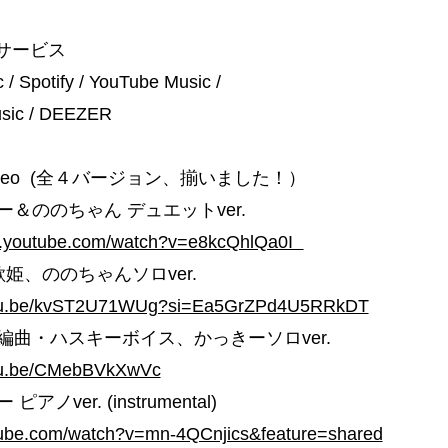
信サービス
 / Spotify / YouTube Music /
sic / DEEZER
 Video (全４バージョン、揃いました！）
＆ののちゃん デュエットver.
w.youtube.com/watch?v=e8kcQhlQa0I
姫、ののちゃんソロver.
outu.be/kvST2U71WUg?si=Ea5GrZPd4U5RRkDT
編曲・ハスキーボイス、かっきーソロver.
utu.be/CMebBVkXwVc
アノver. (instrumental)
utube.com/watch?v=mn-4QCnjics&feature=shared