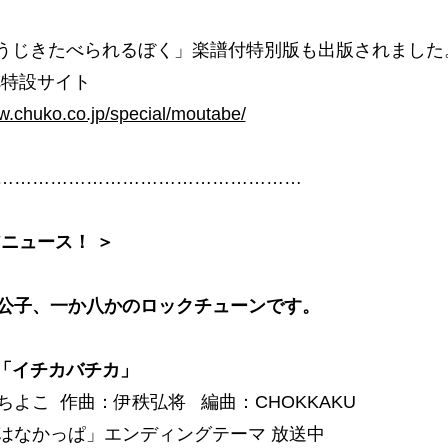
もうじきたべられるぼく」楽譜付特別版も出版されました
べ特設サイト
.chuko.co.jp/special/moutabe/
……………………………………………
アニュース！ ＞
公子、一か八かのロックチューンです。
介「イチカバチカ」
ちよこ 作曲：伊秩弘将 編曲：CHOKKAKU
はなかっぱ」エンディングテーマ 放送中