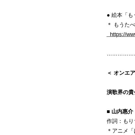
● 絵本「
＊ もうた
https://www
……………
＜ オンエ
演歌界の貴
■ 山内惠
作詞：もり
＊アニメ「