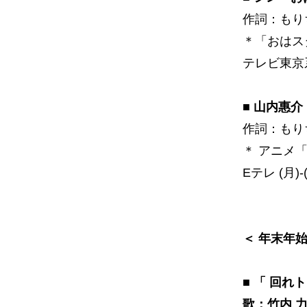
作詞：もり
＊「おはス
テレビ東京系 (
■ 山内惠介
作詞：もり
＊ アニメ
Eテレ (月)-(
＜ 年末年
■ 「 回れ
歌：竹内 