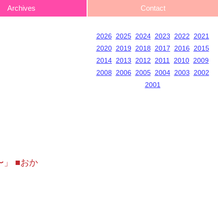
Archives
Contact
2026
2025
2024
2023
2022
2021
2020
2019
2018
2017
2016
2015
2014
2013
2012
2011
2010
2009
2008
2006
2005
2004
2003
2002
2001
〜」 ■おか