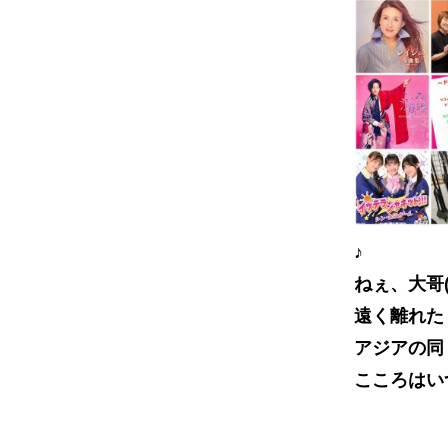
♪
ねぇ、大哥
遠く離れた
アジアの同
こころはい