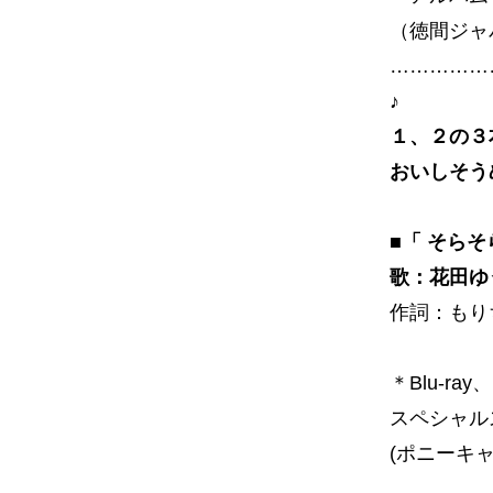
（徳間ジャ
……………
♪
１、２の３
おいしそう
■「 そらそ
歌：花田ゆ
作詞：もり
＊Blu-r
スペシャル
(ポニーキャ
……………