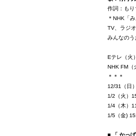
作詞：もり
＊NHK「
TV、ラジ
みんなのう
Eテレ（火）6
NHK FM（
＊＊＊
12/31（日）
1/2（火）15
1/4（木）11
1/5（金) 15
■ 「 か