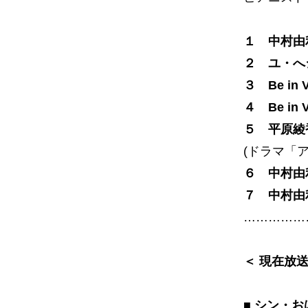
１ 中村由利
２ ユ・へ
３ Be i
４ Be i
５ 平原綾香
(ドラマ「
６ 中村由
７ 中村由
……………
＜ 現在放
■ シン・お