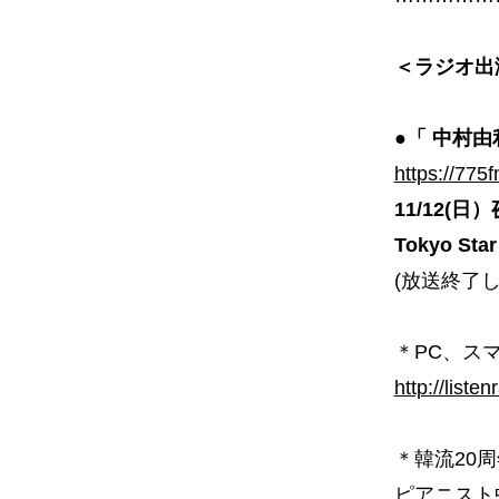
＜ラジオ出
●「 中村
https://775
11/12(日）夜
Tokyo Star
(放送終了
＊PC、スマホ
http://listen
＊韓流20
ピアニスト