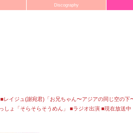
Discography
1.10 ■レイジュ(謝宛君)「お兄ちゃん〜アジアの同じ空の下
っしょ「そらそらそうめん」 ■ラジオ出演 ■現在放送中