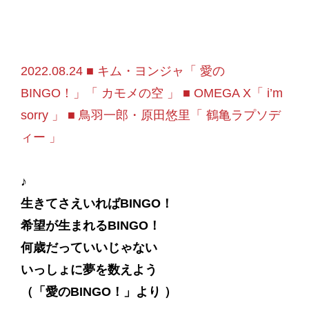
2022.08.24 ■ キム・ヨンジャ「 愛の
BINGO！」「 カモメの空 」 ■ OMEGA X「 i’m
sorry 」 ■ 鳥羽一郎・原田悠里「 鶴亀ラプソデ
ィー 」
♪
生きてさえいればBINGO！
希望が生まれるBINGO！
何歳だっていいじゃない
いっしょに夢を数えよう
（「愛のBINGO！」より ）