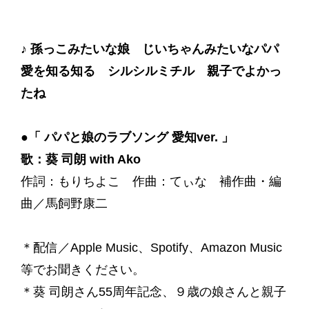
♪ 孫っこみたいな娘 じいちゃんみたいなパパ
愛を知る知る シルシルミチル 親子でよかっ
たね
●「 パパと娘のラブソング 愛知ver. 」
歌：葵 司朗 with Ako
作詞：もりちよこ 作曲：てぃな 補作曲・編
曲／馬飼野康二
＊配信／Apple Music、Spotify、Amazon Music
等でお聞きください。
＊葵 司朗さん55周年記念、９歳の娘さんと親子