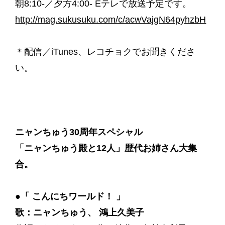
朝8:10-／夕方4:00- Eテレで放送予定です。
http://mag.sukusuku.com/c/acwVajgN64pyhzbH
＊配信／iTunes、レコチョクでお聞きくださ
い。
ニャンちゅう30周年スペシャル
「ニャンちゅう殿と12人」歴代お姉さん大集
合。
●「 こんにちワールド！ 」
歌：ニャンちゅう、 鴻上久美子