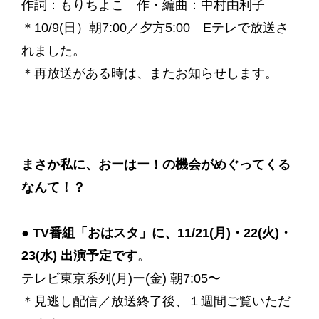
作詞：もりちよこ 作・編曲：中村由利子
＊10/9(日）朝7:00／夕方5:00 Eテレで放送さ
れました。
＊再放送がある時は、またお知らせします。
まさか私に、おーはー！の機会がめぐってくる
なんて！？
● TV番組「おはスタ」に、11/21(月)・22(火)・
23(水) 出演予定です
。
テレビ東京系列(月)ー(金) 朝7:05〜
＊見逃し配信／放送終了後、１週間ご覧いただ