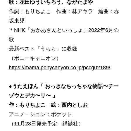
歌：花田ゆういちろう、ながたまや
作詞：もりちよこ 作曲：林アキラ 編曲：赤
坂東児
＊NHK「おかあさんといっしょ」2022年6月の
歌
最新ベスト「うらら」に収録
（ポニーキャニオン）
https://mama.ponycanyon.co.jp/pccg02189/
●うたえほん「 おっきなちっちゃな物語〜チー
ゾウとデカ〜リ〜 」
作：もりちよこ 絵：西内としお
アニメーション：ポケット
（11月28日発売予定 講談社）