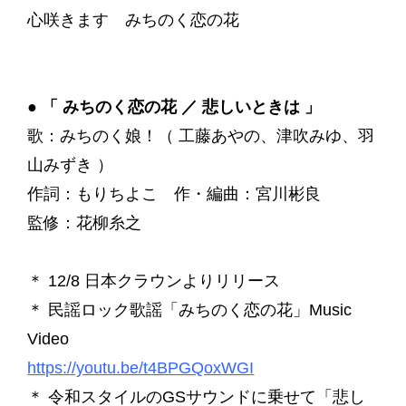
心咲きます みちのく恋の花
●
「 みちのく恋の花 ／ 悲しいときは 」
歌：みちのく娘！（ 工藤あやの、津吹みゆ、羽
山みずき ）
作詞：もりちよこ 作・編曲：宮川彬良
監修：花柳糸之
＊ 12/8 日本クラウンよりリリース
＊ 民謡ロック歌謡「みちのく恋の花」Music
Video
https://youtu.be/t4BPGQoxWGI
＊ 令和スタイルのGSサウンドに乗せて「悲し