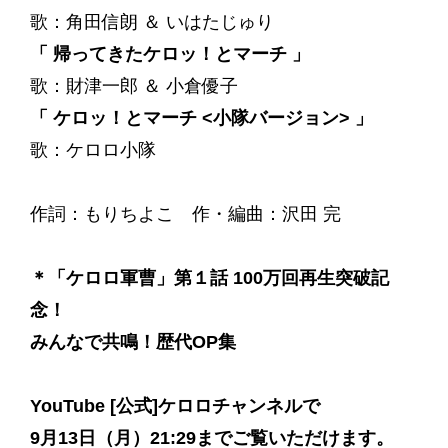
歌：角田信朗 ＆ いはたじゅり
「 帰ってきたケロッ！とマーチ 」
歌：財津一郎 ＆ 小倉優子
「 ケロッ！とマーチ <小隊バージョン> 」
歌：ケロロ小隊
作詞：もりちよこ 作・編曲：沢田 完
＊
「ケロロ軍曹」第１話 100万回再生突破記
念！
みんなで共鳴！歴代OP集
YouTube [公式]ケロロチャンネル
で
9月13日（月）21:29までご覧いただけます。