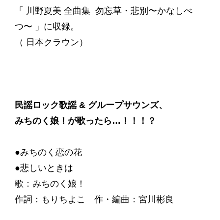
「 川野夏美 全曲集 勿忘草・悲別〜かなしべ
つ〜 」に収録。
（ 日本クラウン）
民謡ロック歌謡 & グループサウンズ、
みちのく娘！が歌ったら…！！！？
●みちのく恋の花
●悲しいときは
歌：みちのく娘！
作詞：もりちよこ 作・編曲：宮川彬良