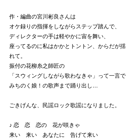
作・編曲の宮川彬良さんは
オケ録りの指揮をしながらステップ踏んで、
ディレクターの手は軽やかに宙を舞い、
座ってるのに私はかかとトントン、からだが揺
れて。
振付の花柳糸之師匠の
「スウィングしながら歌わなきゃ」って一言で
みちのく娘！の歌声まで踊り出し…
ごきげんな、民謡ロック歌謡になりました。
♪ 恋 恋 恋の 花が咲きゃ
来い 来い あなたに 告げて来い