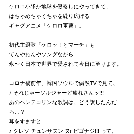
ケロロ小隊が地球を侵略しにやってきて、
はちゃめちゃくちゃを繰り広げる
ギャグアニメ「ケロロ軍曹」。
初代主題歌「ケロッ！とマーチ」も
てんやわんやソングながら
永〜く日本で世界で愛されて今日に至ります。
コロナ禍前年、韓国ソウルで偶然TVで見て、
♪ それじゃーソルジャーど疲れさんッ!!!
あのヘンテコリンな歌詞は、どう訳したんだ
ろ…？
耳をすますと
♪ クレソ チュンサヌン ヌr ピゴナジ!!! って。