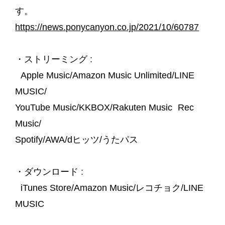
す。
https://news.ponycanyon.co.jp/2021/10/60787
・ストリーミング :
Apple Music/Amazon Music Unlimited/LINE
MUSIC/
YouTube Music/KKBOX/Rakuten Music Rec
Music/
Spotify/AWA/dヒッツ/うたパス
・ダウンロード :
iTunes Store/Amazon Music/レコチョク/LINE
MUSIC