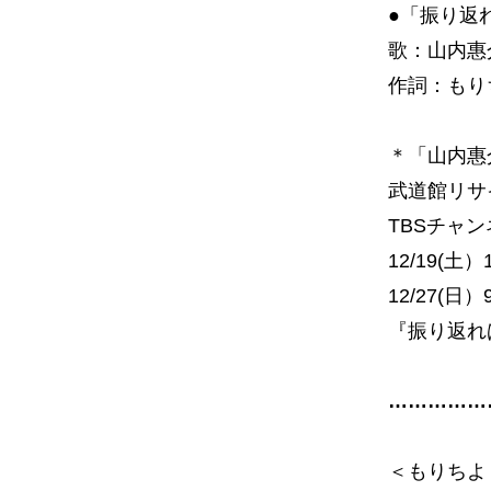
●「振り返
歌：山内惠
作詞：もり
＊「山内惠
武道館リサ
TBSチャ
12/19(土）18
12/27(日）9:
『振り返れ
……………
＜もりちよ