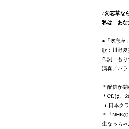
♪勿忘草な
私は あな
●「勿忘草
歌：川野
作詞：もり
演奏／バラ
＊配信が開
＊CDは、2
（ 日本ク
＊「NHK
生なっちゃ