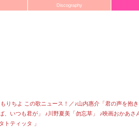
Discography
2.04 もりちよ この歌ニュース！／♪山内惠介「君の声を抱
ば、いつも君が」 ♪川野夏美「勿忘草」 ♪映画おかあさ
タトティッタ 」