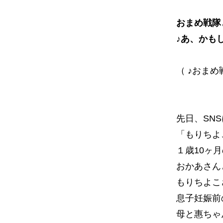
おまめ戦隊
♪あ、かも
（ ♪おま
先日、SN
「もりちよ
１歳10ヶ
おかあさん
もりちよこ
息子妊娠前
母と惠ちゃ