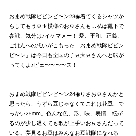
おまめ戦隊ビビンビ〜ン23◉着てくるシャツか
らしてもう豆玉模様のお豆さんも…私は靴下で
参戦、気分は♪イケマメー！ 愛、平和、正義、
ごはんへの想いがこもった「おまめ戦隊ビビン
ビ〜ン」は今日も全国の子豆大豆さんへと転が
ってくよ♪ピェ〜〜〜〜ス！
おまめ戦隊ビビンビ〜ン24◉りさお豆さんかと
思ったら、うずら豆じゃなくてこれは花豆、で
っかい25mm。色んな色、形、味、表情…転が
るのが少し遅くても歌が上手いお豆さんだって
いる。夢見るお豆はみんなお豆戦隊になれる