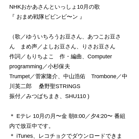
NHKおかあさんといっしょ10月の歌
『 おまめ戦隊ビビンビ〜ン 』
（歌／ゆういちろうお豆さん、あつこお豆さ
ん まめ声／よしお豆さん、りさお豆さん
作詞／もりちよこ 作・編曲、Computer
programming／小杉保夫
Trumpet／菅家隆介、中山浩佑 Trombone／中
川英二郎 桑野聖STRINGS
振付／みつばちまき、SHU110 )
＊ Eテレ 10月の月〜金 朝8:00／夕4:20〜 番組
内で放豆中です。
＊ iTunes、レコチョクでダウンロードできま