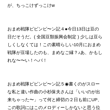
が、ちっこけずっこけw
おまめ戦隊ビビンビ〜ン記４●今日13日は豆の
日だそうだ。( 全国豆類振興会制定 ) 少しは豆ら
しくしなくては！この素晴らしい10月におまめ
戦隊が豆場したのも、まめなご縁？♪あ、かもし
れな〜〜い！ヘバ！
おまめ戦隊ビビンビ〜ン記５◉書くのがスロー
な私と違い作曲の小杉保夫さんは「いいのが出
来ちゃった〜」って何と締切の２日も前にUP、
この歌詞にはこのメロディーしかないと思う位