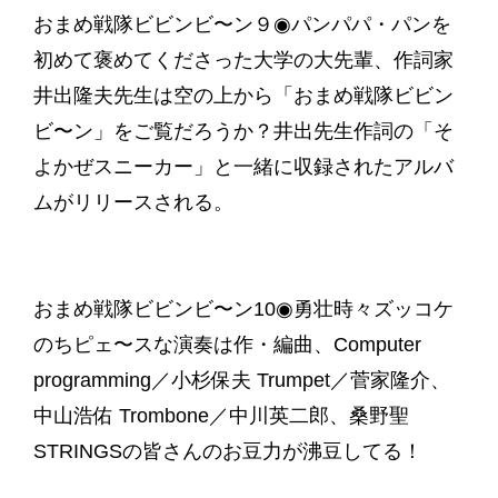
おまめ戦隊ビビンビ〜ン９◉パンパパ・パンを
初めて褒めてくださった大学の大先輩、作詞家
井出隆夫先生は空の上から「おまめ戦隊ビビン
ビ〜ン」をご覧だろうか？井出先生作詞の「そ
よかぜスニーカー」と一緒に収録されたアルバ
ムがリリースされる。
おまめ戦隊ビビンビ〜ン10◉勇壮時々ズッコケ
のちピェ〜スな演奏は作・編曲、Computer
programming／小杉保夫 Trumpet／菅家隆介、
中山浩佑 Trombone／中川英二郎、桑野聖
STRINGSの皆さんのお豆力が沸豆してる！