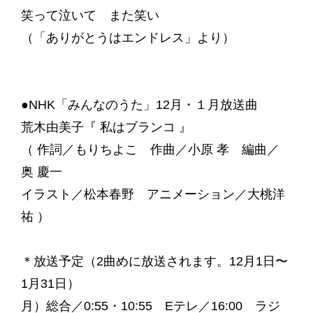
笑って泣いて また笑い
（「ありがとうはエンドレス」より）
●NHK「みんなのうた」12月・１月放送曲
荒木由美子『 私はブランコ 』
（ 作詞／もりちよこ 作曲／小原 孝 編曲／
奥 慶一
イラスト／松本春野 アニメーション／大桃洋
祐 ）
＊放送予定（2曲めに放送されます。12月1日〜
1月31日）
月）総合／0:55・10:55 Eテレ／16:00 ラジ