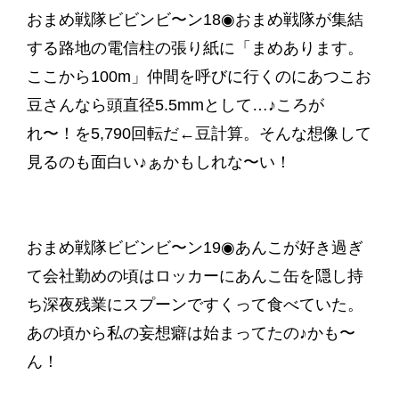
おまめ戦隊ビビンビ〜ン18◉おまめ戦隊が集結
する路地の電信柱の張り紙に「まめあります。
ここから100m」仲間を呼びに行くのにあつこお
豆さんなら頭直径5.5mmとして…♪ころが
れ〜！を5,790回転だ←豆計算。そんな想像して
見るのも面白い♪ぁかもしれな〜い！
おまめ戦隊ビビンビ〜ン19◉あんこが好き過ぎ
て会社勤めの頃はロッカーにあんこ缶を隠し持
ち深夜残業にスプーンですくって食べていた。
あの頃から私の妄想癖は始まってたの♪かも〜
ん！