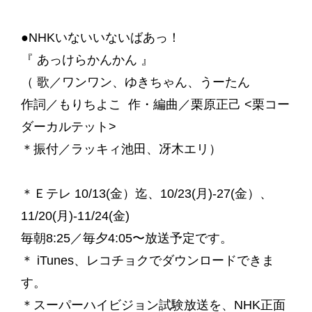
●NHKいないいないばあっ！
『 あっけらかんかん 』
（ 歌／ワンワン、ゆきちゃん、うーたん
作詞／もりちよこ 作・編曲／栗原正己 <栗コー
ダーカルテット>‬
＊振付／ラッキィ池田、冴木エリ）
＊Ｅテレ 10/13(金）迄、10/23(月)-27(金）、
11/20(月)-11/24(金)
毎朝8:25／毎夕4:05〜放送予定です。
＊ iTunes、レコチョクでダウンロードできま
す。
＊スーパーハイビジョン試験放送を、NHK正面