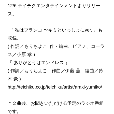
12/6 テイチクエンタテインメントよりリリー
ス。
『 私はブランコ 〜キミといっしょにver. 』も
収録。
( 作詞／もりちよこ 作・編曲、ピアノ、コーラ
ス／小原 孝 ）
『 ありがとうはエンドレス 』
( 作詞／もりちよこ 作曲／伊藤 薫 編曲／鈴
木 豪 )
http://teichiku.co.jp/teichiku/artist/araki-yumiko/
＊２曲共、お聞きいただける予定のラジオ番組
です。