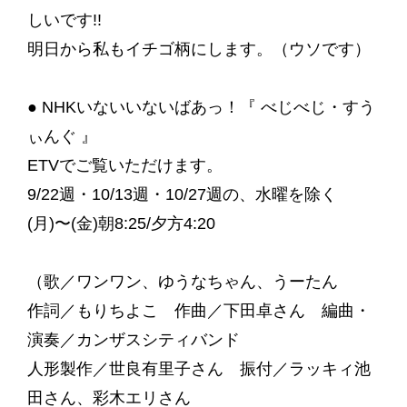
しいです!!
明日から私もイチゴ柄にします。（ウソです）
● NHKいないいないばあっ！『 べじべじ・すう
ぃんぐ 』
ETVでご覧いただけます。
9/22週・10/13週・10/27週の、水曜を除く
(月)〜(金)朝8:25/夕方4:20
（歌／ワンワン、ゆうなちゃん、うーたん
作詞／もりちよこ 作曲／下田卓さん 編曲・
演奏／カンザスシティバンド
人形製作／世良有里子さん 振付／ラッキィ池
田さん、彩木エリさん