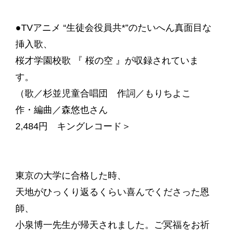
●TVアニメ “生徒会役員共*”のたいへん真面目な
挿入歌、
桜才学園校歌 『 桜の空 』が収録されていま
す。
（歌／杉並児童合唱団 作詞／もりちよこ
作・編曲／森悠也さん
2,484円 キングレコード＞
東京の大学に合格した時、
天地がひっくり返るくらい喜んでくださった恩
師、
小泉博一先生が帰天されました。ご冥福をお祈