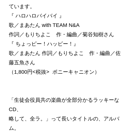
ています。
『 ハロハロバイバイ 』
歌／まあたん with TEAM N&A
作詞／もりちよこ 作・編曲／菊谷知樹さん
『 ちょっピー！ハッピー！』
歌／まあたん 作詞／もりちよこ 作・編曲／佐
藤五魚さん
（1,800円<税抜> ポニーキャニオン）
「生徒会役員共の楽曲が全部分かるラッキーな
CD、
略して、全ラ。」って長いタイトルの、アルバ
ム。