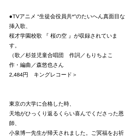
●TVアニメ “生徒会役員共*”のたいへん真面目な
挿入歌、
桜才学園校歌 『 桜の空 』が収録されていま
す。
（歌／杉並児童合唱団 作詞／もりちよこ
作・編曲／森悠也さん
2,484円 キングレコード＞
東京の大学に合格した時、
天地がひっくり返るくらい喜んでくださった恩
師、
小泉博一先生が帰天されました。ご冥福をお祈