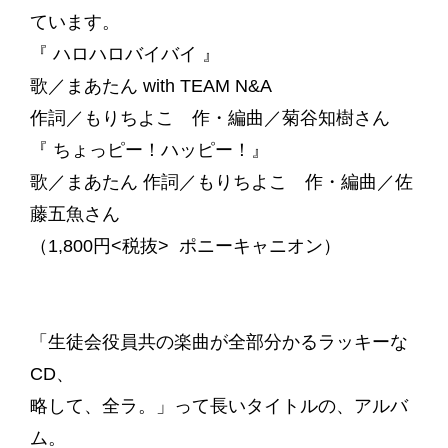
ています。
『 ハロハロバイバイ 』
歌／まあたん with TEAM N&A
作詞／もりちよこ 作・編曲／菊谷知樹さん
『 ちょっピー！ハッピー！』
歌／まあたん 作詞／もりちよこ 作・編曲／佐
藤五魚さん
（1,800円<税抜> ポニーキャニオン）
「生徒会役員共の楽曲が全部分かるラッキーな
CD、
略して、全ラ。」って長いタイトルの、アルバ
ム。