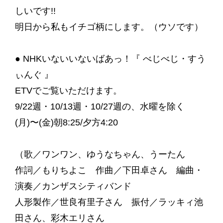
しいです!!
明日から私もイチゴ柄にします。（ウソです）
● NHKいないいないばあっ！『 べじべじ・すう
ぃんぐ 』
ETVでご覧いただけます。
9/22週・10/13週・10/27週の、水曜を除く
(月)〜(金)朝8:25/夕方4:20
（歌／ワンワン、ゆうなちゃん、うーたん
作詞／もりちよこ 作曲／下田卓さん 編曲・
演奏／カンザスシティバンド
人形製作／世良有里子さん 振付／ラッキィ池
田さん、彩木エリさん