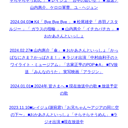
そらそらそうめん 」 ■ レイジュ「 台中の碧い空 」 ■ 放送／
山内惠介、ケロロ軍曹、ユ・ヘジュン
2024.04.03■ K4「 Bye Bye Bye 」 ■ 松尾雄史「 赤羽ノスタ
ルジー 」「 ガラスの指輪 」 ■ 山内惠介「 イチカバチカ 」 ■
おかあさんといっしょ
2024.02.27■ 山内惠介「傘」 ■ おかあさんといっしょ「かっ
ぱなにさま？かっぱさま！」 ■ ラジオ出演「中村由利子のト
ワイライト・ミュージアム」「古家正亨のPOP★A」 ■TV放
送 「みんなのうた」 実写映画「アラジン」
2024.01.01■ 2024年 皆さまへ ■ 現在放送中の歌 ■ 放送予定
の歌
2023.11.10■レイジュ(謝宛君)「お兄ちゃん〜アジアの同じ空
の下〜」 ■おかあさんといっしょ「そらそらそうめん」 ■ラ
ジオ出演 ■現在放送中