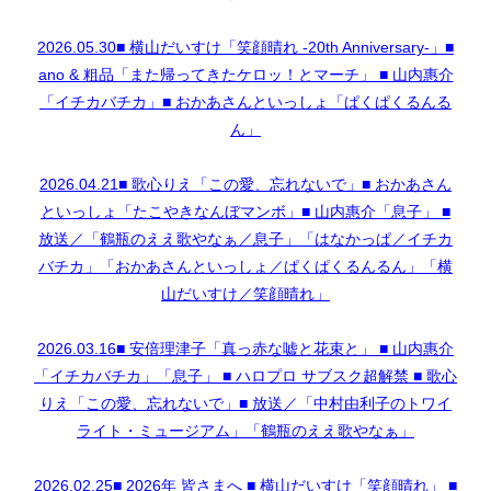
2026.05.30■ 横山だいすけ「笑顔晴れ -20th Anniversary-」■
ano & 粗品「また帰ってきたケロッ！とマーチ」 ■ 山内惠介
「イチカバチカ」■ おかあさんといっしょ「ぱくぱくるんる
ん」
2026.04.21■ 歌心りえ「この愛、忘れないで」■ おかあさん
といっしょ「たこやきなんぼマンボ」■ 山内惠介「息子」 ■
放送／「鶴瓶のええ歌やなぁ／息子」「はなかっぱ／イチカ
バチカ」「おかあさんといっしょ／ぱくぱくるんるん」「横
山だいすけ／笑顔晴れ」
2026.03.16■ 安倍理津子「真っ赤な嘘と花束と」 ■ 山内惠介
「イチカバチカ」「息子」 ■ ハロプロ サブスク超解禁 ■ 歌心
りえ「この愛、忘れないで」■ 放送／「中村由利子のトワイ
ライト・ミュージアム」「鶴瓶のええ歌やなぁ」
2026.02.25■ 2026年 皆さまへ ■ 横山だいすけ「笑顔晴れ」 ■