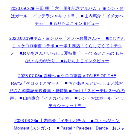
2023.09.22■ 三田 明「 六十周年記念アルバム 」 ■ シン・お
はガール「 イッテラシャキット!!! 」 ■ 山内惠介「 イチカバ
チカ 」 ■ もりちよこインタビュー
2023.08.19■キム・ヨンジャ「オメ〜お母さん〜」 ■にじさん
じ × ケロロ軍曹コラボ ■ 一条工務店「くらしてくてくテク
ノ」 ■おかあさんといっしょ夏特集「しってるところの しら
ない ものがたり」 ■もりちよこインタビュー
2023.07.08■ 皆様へ ■ ケロロ軍曹 × TALES OF THE
RAYS「ケロッ！とマーチ」 ■ おかあさんといっしょ／誠お
兄さん卒業記念映像集・夏特集 ■ ToshI「スピーチレス〜心の
声」 ■ 山内惠介「イチカバチカ」 ■ シン・おはガール「イッ
テラシャキット!!!」
2023.06.26■ 山内惠介「イチカバチカ」 ■ ユ・へジュン
「Moment (スンガン) 」 ■ Pastel＊Palettes「Dance！おジャ