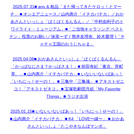
2025.07.31■ ano & 粗品「また帰ってきたケロッ！とマー
チ」 ■ オンエアニュース／山内惠介「イチカバチカ」／おか
あさんといっしょ「ぱくぱくるんるん」／「中村由利子のト
ワイライト・ミュージアム」■「ご当地キャラソング ベスト
テン」投票のお願い／抹茶ーず ( 熊井友理奈、鈴木愛理 )「チ
ャチャ王国のおうじちゃま」
2025.04.08■ おかあさんといっしょ「ぱくぱくるんるん」
「かっぱなにさま？かっぱさま！」■ 前田有紀「東京、宵町
草。」■ 山内惠介「イチカバチカ」■ いないいないばあっ！
「いちにっ！せーの！」 ■ 三亀中「三亀魂」 ■ アキストゼニ
コ！「アキストゼネコ」 ■ 宝塚歌劇団月組「My Favorite
Things」■ ラジオ出演
2025.01.15■ いないいないばあっ！「いちにっ！せーの！」
■ 山内惠介「イチカバチカ」 ■ K4 「LOVE〜縁〜」 ■ おかあ
さんといっしょ「たこやきなんぼマンボ」