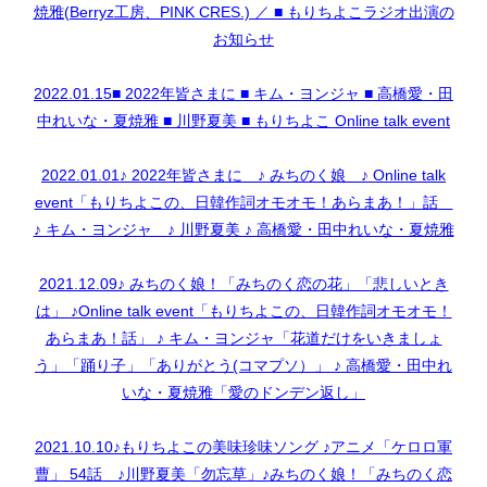
焼雅(Berryz工房、PINK CRES.) ／ ■ もりちよこラジオ出演の
お知らせ
2022.01.15■ 2022年皆さまに ■ キム・ヨンジャ ■ 高橋愛・田
中れいな・夏焼雅 ■ 川野夏美 ■ もりちよこ Online talk event
2022.01.01♪ 2022年皆さまに ♪ みちのく娘 ♪ Online talk
event「もりちよこの、日韓作詞オモオモ！あらまあ！」話
♪ キム・ヨンジャ ♪ 川野夏美 ♪ 高橋愛・田中れいな・夏焼雅
2021.12.09♪ みちのく娘！「みちのく恋の花」「悲しいとき
は」 ♪Online talk event「もりちよこの、日韓作詞オモオモ！
あらまあ！話」 ♪ キム・ヨンジャ「花道だけをいきましょ
う」「踊り子」「ありがとう(コマプソ）」 ♪ 高橋愛・田中れ
いな・夏焼雅「愛のドンデン返し」
2021.10.10♪もりちよこの美味珍味ソング ♪アニメ「ケロロ軍
曹」 54話 ♪川野夏美「勿忘草」♪みちのく娘！「みちのく恋