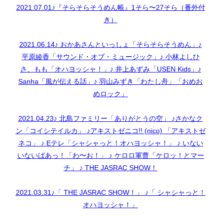
2021.07.01♪『そらそらそうめん帳』1そら〜27そら（番外付
き）
2021.06.14♪ おかあさんといっしょ「そらそらそうめん」♪
平原綾香「サウンド・オブ・ミュージック」♪ 小林よしひ
さ、もも「オハヨッシャ！」♪ 井上あずみ「USEN Kids」♪
Sanha「風が伝える話」♪ 羽山みずき「わたし舟」「おめお
めロック」
2021.04.23♪ 北島ファミリー「ありがとうの空」 ♪さかなク
ン「コイシテイルカ」 ♪アキストゼニコ!! (nico) 「アキストゼ
ネコ」 ♪ Eテレ「シャシャっと！オハヨッシャ！」 ♪ いない
いないばあっ！「わ〜お！」 ♪ ケロロ軍曹「ケロッ！とマー
チ」 ♪ THE JASRAC SHOW！
2021.03.31♪「 THE JASRAC SHOW！」 ♪「 シャシャっと！
オハヨッシャ！」