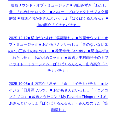
映画サウンド・オブ・ミュージック ■ 羽山みずき「わたし
舟」「おめおめロック」 ■ ハロー！プロジェクトサブスク超
解禁 ■ 放送／おかあさんといっしょ「ぱくぱくるんるん」 ■
山内惠介「イチカバチカ」
2025.12.12■ 横山だいすけ「笑顔晴れ」 ■ 映画サウンド・オ
ブ・ミュージック ■ おかあさんといっしょ「冬のないない気
のいい王さまのおはなし」■ 花岡幸代「enishi」 ■ 羽山みずき
「わたし舟」「おめおめロック」 ■ 放送／中村由利子のトワ
イライト・ミュージアム・ぱくぱくるんるん・山内惠介「イ
チカバチカ」
2025.10.06■ 山内惠介「息子」「傘」「イチカバチカ」 ■ レ
イジュ「日月潭ワルツ」 ■ おかあさんといっしょ「ドコノコ
ノキノコ」 ■ 放送／うたコン「My Favorite Things」・おか
あさんといっしょ「ぱくぱくるんるん」・みんなのうた「笑
顔晴れ」