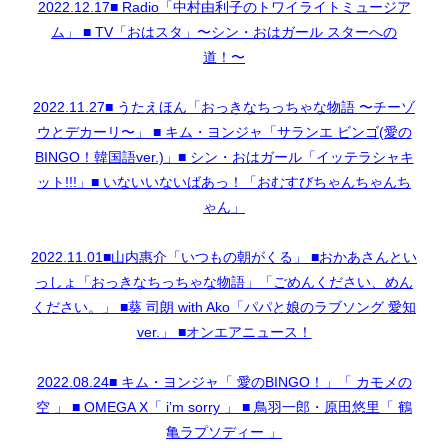
2022.12.17■ Radio「中村由利子のトワイライトミュージア
ム」 ■ TV「おはスタ」〜シン・おはガール スターへの
道！〜
2022.11.27■ うたえほん「おっきなちっちゃな物語 〜チーゾ
ウとデカーリ〜」 ■ キム・ヨンジャ「サランエ ビンゴ(愛の
BINGO！韓国語ver.)」■ シン・おはガール「イッテラシャキ
ット!!!」■ いないいないばあっ！「おむすびちゃんちゃんち
ゃん」
2022.11.01■山内惠介「いつもの朝がくる」 ■おかあさんとい
っしょ「おっきなちっちゃな物語」「ごめんください、めん
ください。」 ■葵 司朗 with Ako「パパと娘のラブソング 愛知
ver.」 ■オンエアニュース！
2022.08.24■ キム・ヨンジャ「 愛のBINGO！」「 カモメの
空 」 ■ OMEGA X「 i’m sorry 」 ■ 鳥羽一郎・原田悠里「 鶴
亀ラプソディー 」