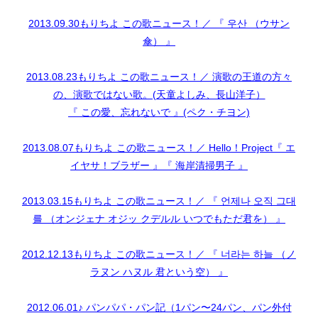
2013.09.30もりちよ この歌ニュース！／ 『 우산 （ウサン
傘） 』
2013.08.23もりちよ この歌ニュース！／ 演歌の王道の方々
の、演歌ではない歌。(天童よしみ、長山洋子）
『 この愛、忘れないで 』(ペク・チヨン)
2013.08.07もりちよ この歌ニュース！／ Hello！Project『 エ
イヤサ！ブラザー 』『 海岸清掃男子 』
2013.03.15もりちよ この歌ニュース！／ 『 언제나 오직 그대
를 （オンジェナ オジッ クデルル いつでもただ君を） 』
2012.12.13もりちよ この歌ニュース！／ 『 너라는 하늘 （ノ
ラヌン ハヌル 君という空） 』
2012.06.01♪ パンパパ・パン記（1パン〜24パン、パン外付