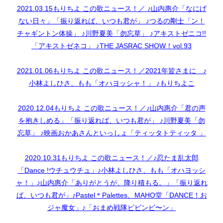
2021.03.15もりちよ この歌ニュース！／ ♪山内惠介「なにげ
ない日々」「振り返れば、いつも君が」 ♪つるの剛士「ン！
チャギントン体操」 ♪川野夏美「勿忘草」 ♪アキストゼニコ!!
「アキストゼネコ」 ♪THE JASRAC SHOW！vol.93
2021.01.06もりちよ この歌ニュース！／2021年皆さまに ♪
小林よしひさ、もも「オハヨッシャ！」 ♪もりちよこ
2020.12.04もりちよ この歌ニュース！／♪山内惠介「君の声
を抱きしめる」「振り返れば、いつも君が」 ♪川野夏美「勿
忘草」 ♪映画おかあさんといっしょ「ティッタトティッタ 」
2020.10.31もりちよ この歌ニュース！／♪忍たま乱太郎
「Dance !ウチュウチュ」♪小林よしひさ、もも「オハヨッシ
ャ！」♪山内惠介「ありがとうが、降り積もる。」「振り返れ
ば、いつも君が」♪Pastel＊Palettes、MAHO堂「DANCE！お
ジャ魔女」♪「おまめ戦隊ビビンビ〜ン」