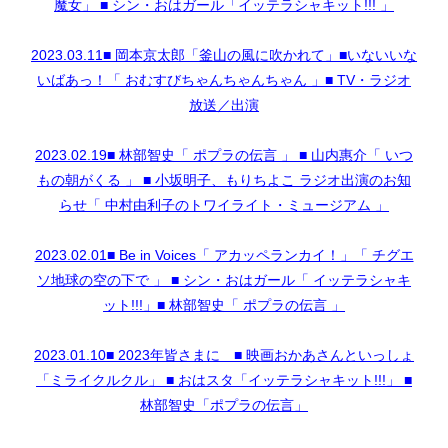
魔女」 ■ シン・おはガール「イッテラシャキット!!! 」
2023.03.11■ 岡本京太郎「釜山の風に吹かれて」■いないいな
いばあっ！「 おむすびちゃんちゃんちゃん 」■ TV・ラジオ
放送／出演
2023.02.19■ 林部智史「 ポプラの伝言 」 ■ 山内惠介「 いつ
もの朝がくる 」 ■ 小坂明子、もりちよこ ラジオ出演のお知
らせ「 中村由利子のトワイライト・ミュージアム 」
2023.02.01■ Be in Voices「 アカッペランカイ！」「 チグエ
ソ地球の空の下で 」 ■ シン・おはガール「 イッテラシャキ
ット!!!」■ 林部智史「 ポプラの伝言 」
2023.01.10■ 2023年皆さまに ■ 映画おかあさんといっしょ
「ミライクルクル」 ■ おはスタ「イッテラシャキット!!!」 ■
林部智史「ポプラの伝言」