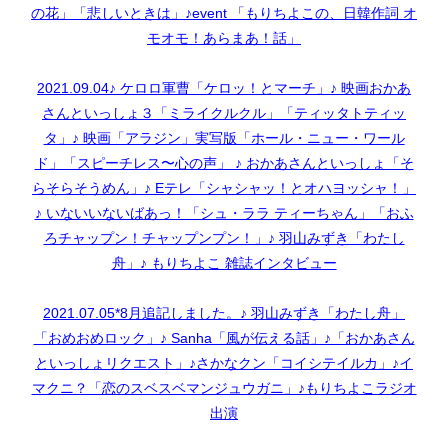
の花」「悲しいときは」♪event 「もりちよこの、日韓作詞 オ
モオモ！あらまあ！話」
2021.09.04♪ ケロロ軍曹「ケロッ！とマーチ」♪ 映画おかあ
さんといっしょ３「ミライクルクル」「ティッタトティッ
タ」♪ 映画「アラジン」実写版「ホール・ニュー・ワール
ド」「スピーチレス〜心の声」 ♪ おかあさんといっしょ「そ
らそらそうめん」♪ Eテレ「シャシャッ！とオハヨッシャ！」
♪ いないいないばあっ！「シュ・ララ ティーちゃん」「おふ
ろチャップン！チャップンプン！」♪ 羽山みずき「わたし
舟」♪ もりちよこ 雑誌インタビュー
2021.07.05*8月追記しました。♪ 羽山みずき「わたし舟」
「おめおめロック」♪ Sanha「風が伝える話」♪「おかあさん
といっしょリクエスト」♪さかなクン「コイシテイルカ」♪イ
マクニ？「恋のスベスベマンジュウガニ」♪もりちよこラジオ
出演